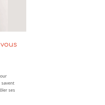
 vous
pour
u savent
rôler ses