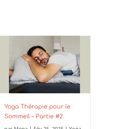
Yoga Thérapie pour le
Sommeil – Partie #2
par
Mona
|
Fév 25, 2025
|
Yoga