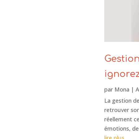
Gestion
ignore
par
Mona
|
A
La gestion d
retrouver son
réellement ce 
émotions, de 
lire plus