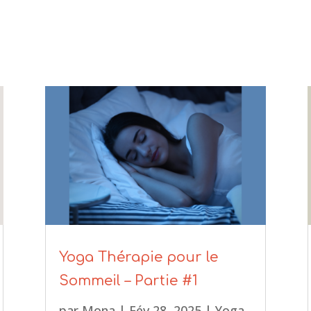
Yoga Thérapie pour le
Sommeil – Partie #1
par
Mona
|
Fév 28, 2025
|
Yoga