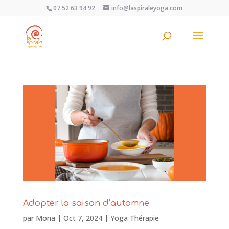
07 52 63 94 92
info@laspiraleyoga.com
Adopter la saison d’automne
par
Mona
|
Oct 7, 2024
|
Yoga Thérapie