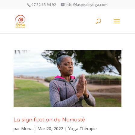
07 52 63 94 92
info@laspiraleyoga.com
La signification de Namasté
par
Mona
|
Mar 20, 2022
|
Yoga Thérapie