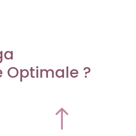
ga
é Optimale ?
!