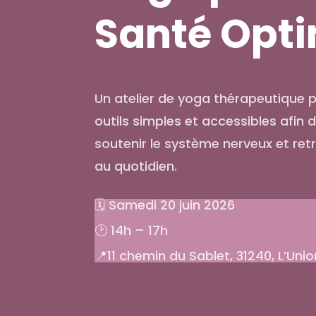
Santé Opt
Un atelier de yoga thérapeutique 
outils simples et accessibles afin d
soutenir le système nerveux et retr
au quotidien.
🗓️ Samedi 20 juin 2026
🕑 14h – 17h
📍11 chemin du Sablet, 31240, L’Unio