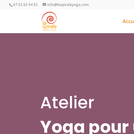
07 52 63 94 92
info@laspiraleyoga.com
Accu
Atelier
Yoga pour